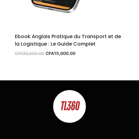
Ebook Anglais Pratique du Transport et de
la Logistique : Le Guide Complet
Le
Le
CFA
25,000.00
CFA
15,000.00
prix
prix
initial
actuel
était :
est :
CFA25,000.00.
CFA15,000.00.