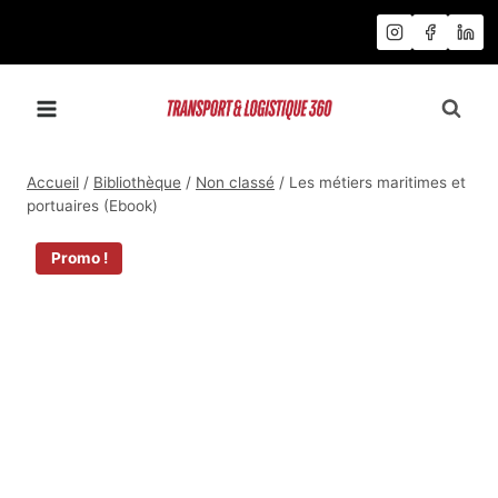
Aller
au
contenu
Accueil
/
Bibliothèque
/
Non classé
/
Les métiers maritimes et
portuaires (Ebook)
Promo !