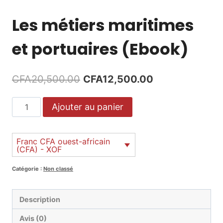
Les métiers maritimes
et portuaires (Ebook)
Le
Le
CFA
20,500.00
CFA
12,500.00
prix
prix
quantité
Ajouter au panier
initial
actuel
de
était :
est :
Les
métiers
Franc CFA ouest-africain
CFA20,500.00.
CFA12,500.00.
(CFA) - XOF
maritimes
et
Catégorie :
Non classé
portuaires
(Ebook)
Description
Avis (0)