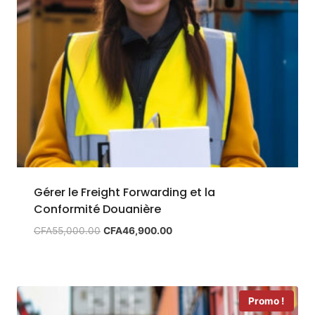
Gérer le Freight Forwarding et la
Conformité Douanière
Le
Le
CFA
55,000.00
CFA
46,900.00
prix
prix
initial
actuel
était :
est :
CFA55,000.00.
CFA46,900.00.
Promo !