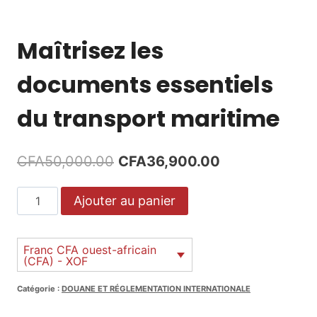
Maîtrisez les
documents essentiels
du transport maritime
Le
Le
CFA
50,000.00
CFA
36,900.00
prix
prix
quantité
Ajouter au panier
initial
actuel
de
était :
est :
Maîtrisez
les
Franc CFA ouest-africain
CFA50,000.00.
CFA36,900.00
(CFA) - XOF
documents
essentiels
Catégorie :
DOUANE ET RÉGLEMENTATION INTERNATIONALE
du