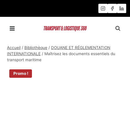
Aller
au
contenu
Accueil
/
Bibliothèque
/
DOUANE ET RÉGLEMENTATION
INTERNATIONALE
/
Maîtrisez les documents essentiels du
transport maritime
Promo !